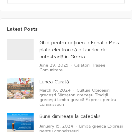
Latest Posts
Ghid pentru obținerea Egnatia Pass –
plata electronică a taxelor de
autostradă în Grecia
June 29, 2025
Călătorii
Trasee
Comunitate
Lunea Curată
March 18, 2024
Cultura
Obiceiuri
grecești
Sărbători grecești
Tradiții
grecești
Limba greacă
Expresii pentru
connaisseuri
Bună dimineața la cafedaki!
January 15, 2024
Limba greacă
Expresii
pentru connaisseuri