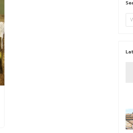
Se
La