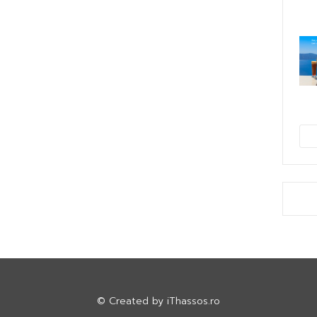
© Created by
iThassos.ro