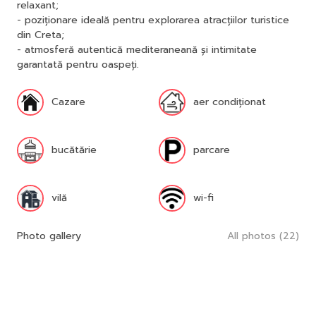
relaxant;
- poziționare ideală pentru explorarea atracțiilor turistice
din Creta;
- atmosferă autentică mediteraneană și intimitate
garantată pentru oaspeți.
Cazare
aer condiționat
bucătărie
parcare
vilă
wi-fi
Photo gallery
All photos (22)