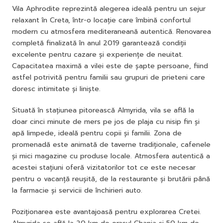
Vila Aphrodite reprezintă alegerea ideală pentru un sejur
relaxant în Creta, într-o locație care îmbină confortul
modern cu atmosfera mediteraneană autentică. Renovarea
completă finalizată în anul 2019 garantează condiții
excelente pentru cazare și experiențe de neuitat.
Capacitatea maximă a vilei este de șapte persoane, fiind
astfel potrivită pentru familii sau grupuri de prieteni care
doresc intimitate și liniște.
Situată în stațiunea pitorească Almyrida, vila se află la
doar cinci minute de mers pe jos de plaja cu nisip fin și
apă limpede, ideală pentru copii și familii. Zona de
promenadă este animată de taverne tradiționale, cafenele
și mici magazine cu produse locale. Atmosfera autentică a
acestei stațiuni oferă vizitatorilor tot ce este necesar
pentru o vacanță reușită, de la restaurante și brutării până
la farmacie și servicii de închirieri auto.
Poziționarea este avantajoasă pentru explorarea Cretei.