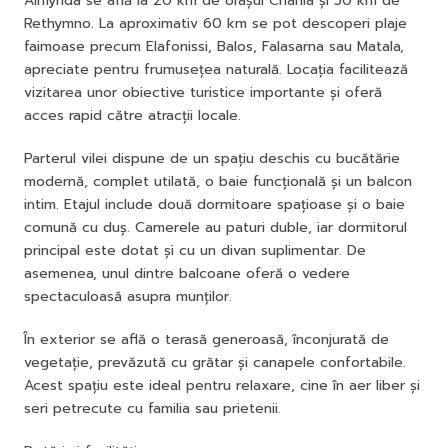
Almyrida se află la 20 km de orașul Chania și 50 km de
Rethymno. La aproximativ 60 km se pot descoperi plaje
faimoase precum Elafonissi, Balos, Falasarna sau Matala,
apreciate pentru frumusețea naturală. Locația facilitează
vizitarea unor obiective turistice importante și oferă
acces rapid către atracții locale.
Parterul vilei dispune de un spațiu deschis cu bucătărie
modernă, complet utilată, o baie funcțională și un balcon
intim. Etajul include două dormitoare spațioase și o baie
comună cu duș. Camerele au paturi duble, iar dormitorul
principal este dotat și cu un divan suplimentar. De
asemenea, unul dintre balcoane oferă o vedere
spectaculoasă asupra munților.
În exterior se află o terasă generoasă, înconjurată de
vegetație, prevăzută cu grătar și canapele confortabile.
Acest spațiu este ideal pentru relaxare, cine în aer liber și
seri petrecute cu familia sau prietenii.