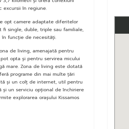
 3,7 kilometri și oferă conexiuni
c excursii în regiune.
e opt camere adaptate diferitelor
fi single, duble, triple sau familiale,
n funcție de necesități.
 zona de living, amenajată pentru
i pot opta și pentru servirea micului
ngă mare. Zona de living este dotată
 oferă programe din mai multe țări
ă și un colț de internet, util pentru
ă și un serviciu opțional de închiriere
ermite explorarea orașului Kissamos