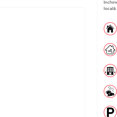
închir
locală.