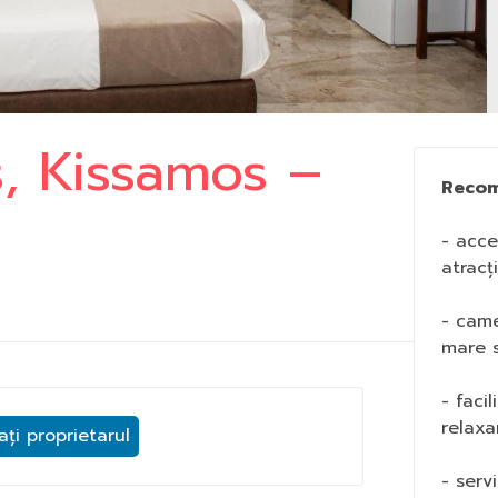
, Kissamos –
Recom
- acce
atracț
- came
mare s
- faci
relaxa
ți proprietarul
- serv