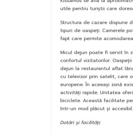
Kissamos se află la aproximativ
utile pentru turiștii care dores
Structura de cazare dispune d
tipuri de oaspeți. Camerele pot 
fapt care permite acomodarea î
Micul dejun poate fi servit în
confortul vizitatorilor. Oaspeți
dejun la restaurantul aflat lâ
cu televizor prin satelit, care
europene. În aceeași zonă exist
activități rapide. Unitatea ofer
biciclete. Această facilitate p
într-un mod plăcut și accesibil.
Dotări și facilități: