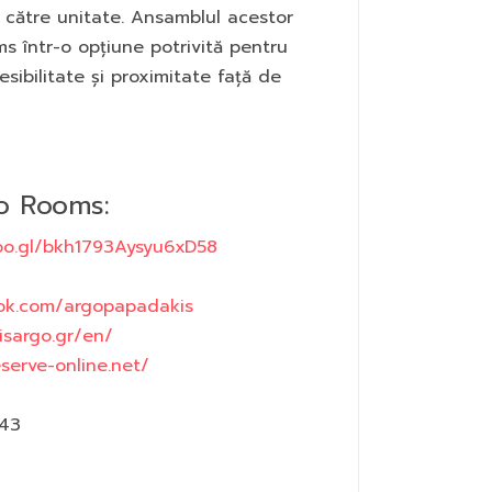
l către unitate. Ansamblul acestor
s într-o opțiune potrivită pentru
esibilitate și proximitate față de
o Rooms:
oo.gl/bkh1793Aysyu6xD58
ok.com/argopapadakis
sargo.gr/en/
serve-online.net/
543