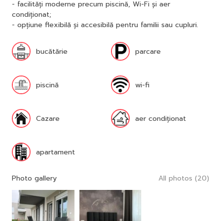
- facilități moderne precum piscină, Wi-Fi și aer
condiționat;
- opțiune flexibilă și accesibilă pentru familii sau cupluri.
bucătărie
parcare
piscină
wi-fi
Cazare
aer condiționat
apartament
Photo gallery
All photos (20)