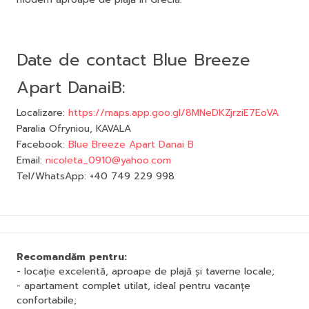
Date de contact Blue Breeze
Apart DanaiB:
Localizare:
https://maps.app.goo.gl/8MNeDKZjrziE7EoVA
Paralia Ofryniou, KAVALA
Facebook:
Blue Breeze Apart Danai B
Email:
nicoleta_0910@yahoo.com
Tel/WhatsApp: +40 749 229 998
Recomandăm pentru:
- locație excelentă, aproape de plajă și taverne locale;
- apartament complet utilat, ideal pentru vacanțe
confortabile;