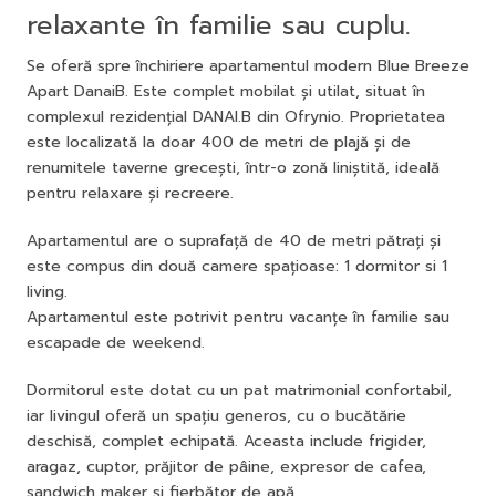
relaxante în familie sau cuplu.
Se oferă spre închiriere apartamentul modern Blue Breeze
Apart DanaiB. Este complet mobilat și utilat, situat în
complexul rezidențial DANAI.B din Ofrynio. Proprietatea
este localizată la doar 400 de metri de plajă și de
renumitele taverne grecești, într-o zonă liniștită, ideală
pentru relaxare și recreere.
Apartamentul are o suprafață de 40 de metri pătrați și
este compus din două camere spațioase: 1 dormitor si 1
living.
Apartamentul este potrivit pentru vacanțe în familie sau
escapade de weekend.
Dormitorul este dotat cu un pat matrimonial confortabil,
iar livingul oferă un spațiu generos, cu o bucătărie
deschisă, complet echipată. Aceasta include frigider,
aragaz, cuptor, prăjitor de pâine, expresor de cafea,
sandwich maker și fierbător de apă.