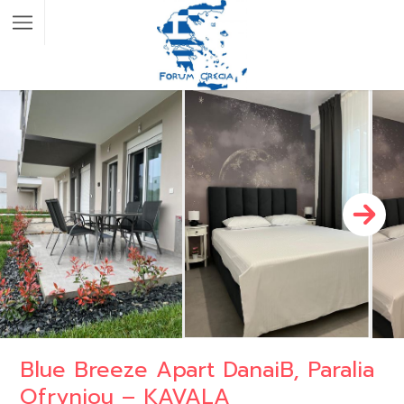
Blue Breeze Apart DanaiB, Paralia
Ofryniou – KAVALA