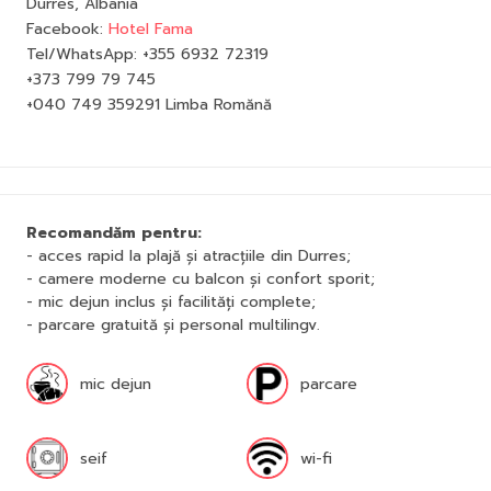
Durres, Albania
Facebook:
Hotel Fama
Tel/WhatsApp: +355 6932 72319
+373 799 79 745
+040 749 359291 Limba Romănă
Recomandăm pentru:
- acces rapid la plajă și atracțiile din Durres;
- camere moderne cu balcon și confort sporit;
- mic dejun inclus și facilități complete;
- parcare gratuită și personal multilingv.
mic dejun
parcare
seif
wi-fi