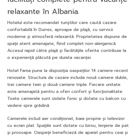
relaxante în Albania.
Hotelul este recomandat turiștilor care caută cazare
confortabilă în Durres, aproape de plajă, cu servicii
moderne și atmosferă relaxantă. Proprietatea dispune de
spații atent amenajate, fiind complet non-alergenică.
Accesul rapid către plajă și facilitățile oferite contribuie la
o experiență plăcută pe durata vacanței.
Hotel Fama pune la dispoziția oaspeților 14 camere recent
renovate. Structura de cazare include nouă camere duble,
trei camere twin și două camere triple. Fiecare unitate
este amenajată pentru a oferi confort și funcționalitate.
Toate camerele sunt izolate fonic și dotate cu balcon cu
vedere spre grădină.
Camerele includ aer condiționat, baie proprie și televizor
cu ecran plat. Spațiile sunt dotate cu birou, lenjerie de pat
și prosoape. Oaspeții beneficiază de aparat pentru ceai și