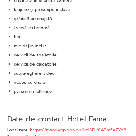
chicinetă în anumite camere
lenjerie și prosoape incluse
grădină amenajată
terasă exterioară
bar
mic dejun inclus
servicii de spălătorie
servicii de călcătorie
supraveghere video
acces cu cheie
personal multilingv
Date de contact Hotel Fama:
Localizare:
https://maps.app.goo.gl/9vd8FLr84Pm5eZYY6