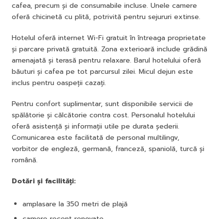
cafea, precum și de consumabile incluse. Unele camere
oferă chicinetă cu plită, potrivită pentru sejururi extinse.
Hotelul oferă internet Wi-Fi gratuit în întreaga proprietate
și parcare privată gratuită. Zona exterioară include grădină
amenajată și terasă pentru relaxare. Barul hotelului oferă
băuturi și cafea pe tot parcursul zilei. Micul dejun este
inclus pentru oaspeții cazați.
Pentru confort suplimentar, sunt disponibile servicii de
spălătorie și călcătorie contra cost. Personalul hotelului
oferă asistență și informații utile pe durata șederii.
Comunicarea este facilitată de personal multilingv,
vorbitor de engleză, germană, franceză, spaniolă, turcă și
română.
Dotări și facilități:
amplasare la 350 metri de plajă
camere recent renovate