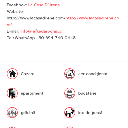
Facebook:
La Casa D’ Irene
Website:
http://www.lacasadirene.com/
http://www.lacasadirene.co
m/
E-mail:
info@lefkadarooms.gr
Tel/WhatsApp: +30 694 740 0448
Cazare
aer condiționat
apartament
bucătărie
grădină
loc de joacă