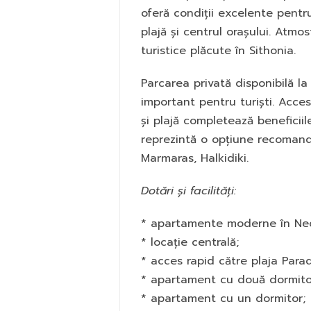
oferă condiții excelente pent
plajă și centrul orașului. Atmos
turistice plăcute în Sithonia.
Parcarea privată disponibilă la
important pentru turiști. Acce
și plajă completează beneficiil
reprezintă o opțiune recoman
Marmaras, Halkidiki.
Dotări și facilități:
* apartamente moderne în Ne
* locație centrală;
* acces rapid către plaja Parad
* apartament cu două dormito
* apartament cu un dormitor;