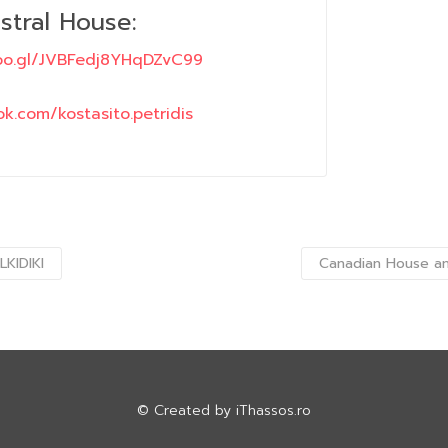
stral House:
goo.gl/JVBFedj8YHqDZvC99
k.com/kostasito.petridis
LKIDIKI
Canadian House an
© Created by
iThassos.ro