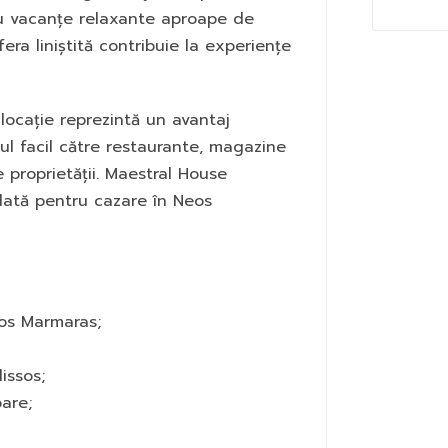
ru vacanțe relaxante aproape de
fera liniștită contribuie la experiențe
 locație reprezintă un avantaj
sul facil către restaurante, magazine
e proprietății. Maestral House
dată pentru cazare în Neos
os Marmaras;
issos;
are;