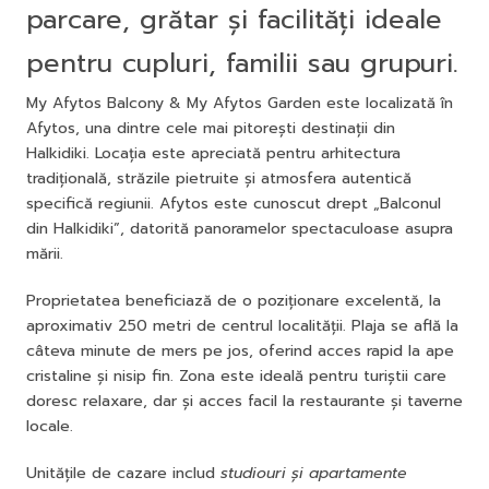
parcare, grătar și facilități ideale
pentru cupluri, familii sau grupuri.
My Afytos Balcony & My Afytos Garden este localizată în
Afytos, una dintre cele mai pitorești destinații din
Halkidiki. Locația este apreciată pentru arhitectura
tradițională, străzile pietruite și atmosfera autentică
specifică regiunii. Afytos este cunoscut drept „Balconul
din Halkidiki”, datorită panoramelor spectaculoase asupra
mării.
Proprietatea beneficiază de o poziționare excelentă, la
aproximativ 250 metri de centrul localității. Plaja se află la
câteva minute de mers pe jos, oferind acces rapid la ape
cristaline și nisip fin. Zona este ideală pentru turiștii care
doresc relaxare, dar și acces facil la restaurante și taverne
locale.
Unitățile de cazare includ
studiouri și apartamente