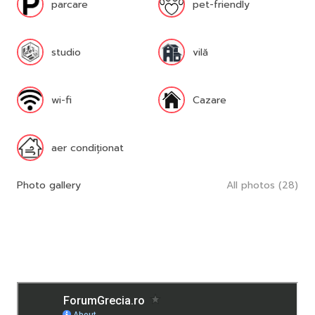
parcare
pet-friendly
studio
vilă
wi-fi
Cazare
aer condiționat
Photo gallery
All photos (28)