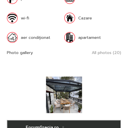
wi-fi
Cazare
aer condiționat
apartament
Photo gallery
All photos (20)