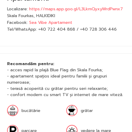
Localizare:
https://maps.app.goo.gl/L3LkmQyxyWrdPwnx7
Skala Fourkas, HALKIDIKI
Facebook:
Sea Vibe Apartament
Tel/WhatsApp: +40 722 404 868 / +40 728 306 446
Recomandăm pentru:
- acces rapid la plajă Blue Flag din Skala Fourka;
- apartament spațios ideal pentru familii și grupuri
numeroase;
- terasă acoperită cu grătar pentru seri relaxante;
- confort modern cu smart TV și internet de mare viteză.
bucătărie
grătar
parcare
vedere la mare