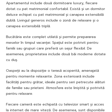
Apartamentul include două dormitoare luxury, fiecare
dotat cu pat matrimonial confortabil. Există și un dormitor
deluxe echipat cu pat matrimonial și canapea extensibilă
dublă. Livingul generos include o zonă de relaxare și o
canapea extensibilă triplă.
Bucătăria este complet utilată și permite prepararea
meselor în timpul vacanței. Spațiul este potrivit pentru
familii sau grupuri care preferă un sejur flexibil. De
asemenea, proprietatea include două băi moderne dotate
cu duș.
Oaspeții au la dispoziție o terasă acoperită, amenajată
pentru momente relaxante. Zona exterioară include
facilități pentru grătar, ideale pentru seri petrecute alături
de familie sau prieteni. Atmosfera este liniștită și potrivită
pentru relaxare.
Fiecare cameră este echipată cu televizor smart și acces
la internet de mare viteză. De asemenea, sunt disponibile