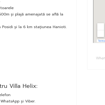
e
itoarele
 500m și plajă amenajată se află la
Posidi și la 6 km stațiunea Hanioti.
u Villa Helix:
elefon
 WhatsApp și Viber.