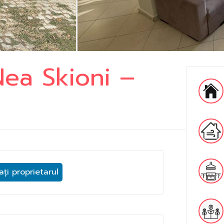
 Nea Skioni –
ți proprietarul