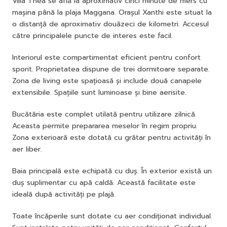
Villa Thea se află la aproximativ cinci minute de mers cu
mașina până la plaja Maggana. Orașul Xanthi este situat la
o distanță de aproximativ douăzeci de kilometri. Accesul
către principalele puncte de interes este facil.
Interiorul este compartimentat eficient pentru confort
sporit. Proprietatea dispune de trei dormitoare separate.
Zona de living este spațioasă și include două canapele
extensibile. Spațiile sunt luminoase și bine aerisite.
Bucătăria este complet utilată pentru utilizare zilnică.
Aceasta permite prepararea meselor în regim propriu.
Zona exterioară este dotată cu grătar pentru activități în
aer liber.
Baia principală este echipată cu duș. În exterior există un
duș suplimentar cu apă caldă. Această facilitate este
ideală după activități pe plajă.
Toate încăperile sunt dotate cu aer condiționat individual.