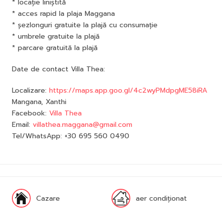
* locație liniștită
* acces rapid la plaja Maggana
* șezlonguri gratuite la plajă cu consumație
* umbrele gratuite la plajă
* parcare gratuită la plajă
Date de contact Villa Thea:
Localizare:
https://maps.app.goo.gl/4c2wyPMdpgME58iRA
Mangana, Xanthi
Facebook:
Villa Thea
Email:
villathea.maggana@gmail.com
Tel/WhatsApp: +30 695 560 0490
Cazare
aer condiționat