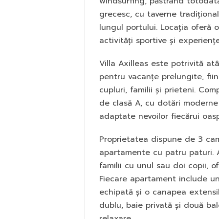
windsurfing, păstrând totodată
grecesc, cu taverne tradițional
lungul portului. Locația oferă 
activități sportive și experie
Villa Axilleas este potrivită at
pentru vacanțe prelungite, fii
cupluri, familii și prieteni. C
de clasă A, cu dotări moderne ș
adaptate nevoilor fiecărui oas
Proprietatea dispune de 3 cam
apartamente cu patru paturi. 
familii cu unul sau doi copii, o
Fiecare apartament include un
echipată și o canapea extensib
dublu, baie privată și două ba
relaxare.