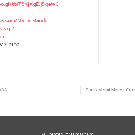
oo.gl/tbiT8XjXgEJj5qeW6
ok.com/Maria Maraki
eas.gr/
com
617 2102
KADA
Porto Vromi Maries Cr
© Created by
iThassos.ro