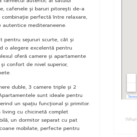
 farmecul autentic al satului
e, cafenele și baruri pitorești de-a
o combinație perfectă între relaxare,
nțe autentice mediteraneene.
ât pentru sejururi scurte, cât și
nd o alegere excelentă pentru
omplexul oferă camere și apartamente
i confort de nivel superior,
pete.
ere duble, 3 camere triple și 2
Apartamentele sunt ideale pentru
ferind un spațiu funcțional și primitor.
 living cu chicinetă complet
ilă, un dormitor separat cu pat
lcoane mobilate, perfecte pentru