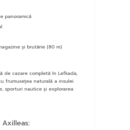
re panoramică
al
magazine și brutărie (80 m)
nță de cazare completă în Lefkada,
 frumusețea naturală a insulei.
e, sporturi nautice și explorarea
 Axilleas: