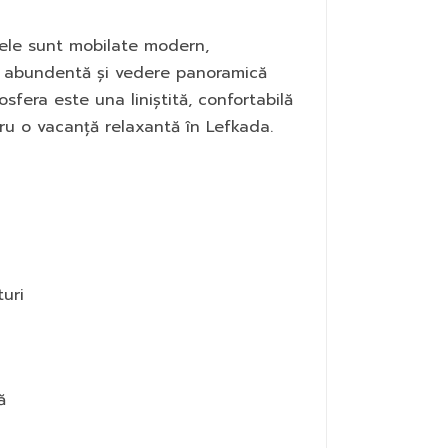
ele sunt mobilate modern,
ă abundentă și vedere panoramică
osfera este una liniștită, confortabilă
tru o vacanță relaxantă în Lefkada.
uri
ă