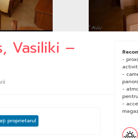
s, Vasiliki –
Recom
- prox
activi
- cam
rii
panora
- atmo
pentru 
- acce
magazi
ți proprietarul