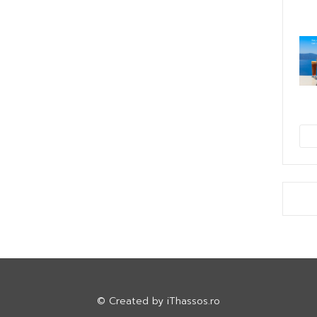
© Created by
iThassos.ro