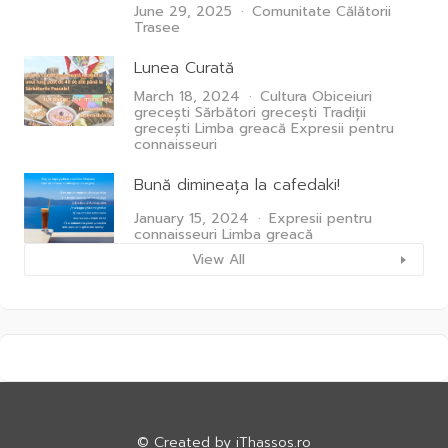
June 29, 2025
Comunitate
Călătorii
Trasee
Lunea Curată
March 18, 2024
Cultura
Obiceiuri
grecești
Sărbători grecești
Tradiții
grecești
Limba greacă
Expresii pentru
connaisseuri
Bună dimineața la cafedaki!
January 15, 2024
Expresii pentru
connaisseuri
Limba greacă
View All
© Created by
iThassos.ro