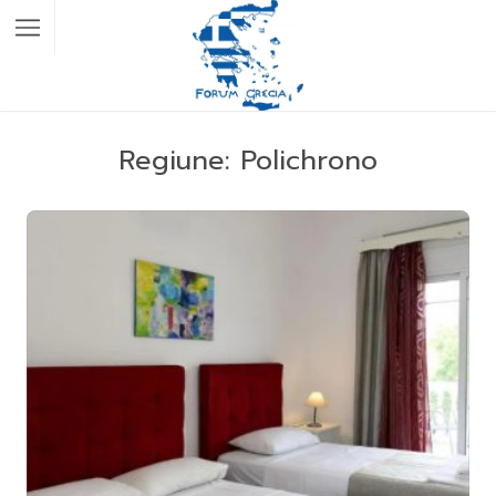
Regiune:
Polichrono