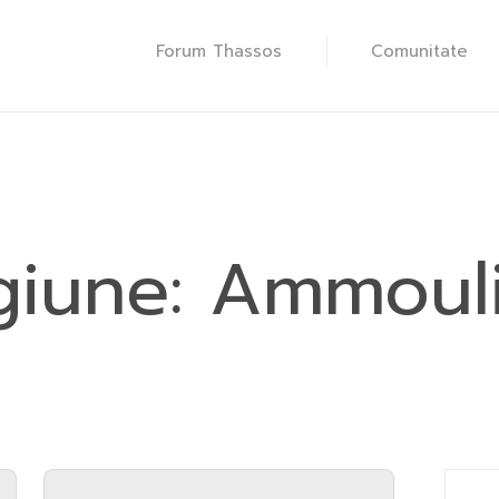
Forum Thassos
Comunitate
giune:
Ammouli